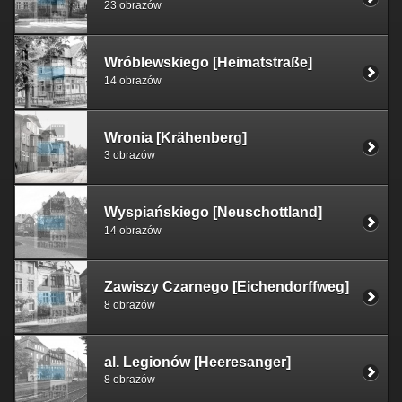
23 obrazów
Wróblewskiego [Heimatstraße]
14 obrazów
Wronia [Krähenberg]
3 obrazów
Wyspiańskiego [Neuschottland]
14 obrazów
Zawiszy Czarnego [Eichendorffweg]
8 obrazów
al. Legionów [Heeresanger]
8 obrazów