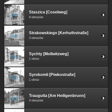
Staszica [Coselweg]
9 obrazów
Strakowskiego [Kerhuthstraße]
3 obrazów
Sychty [Mollwitzweg]
1 obraz
Syrokomli [Piwkostraße]
1 obraz
Traugutta [Am Heiligenbrunn]
4 obrazów