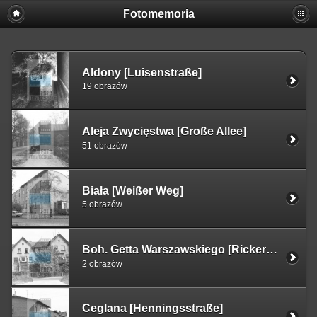
Fotomemoria
Aldony [Luisenstraße]
19 obrazów
Aleja Zwycięstwa [Große Allee]
51 obrazów
Biała [Weißer Weg]
5 obrazów
Boh. Getta Warszawskiego [Rickertweg]
2 obrazów
Ceglana [Henningsstraße]