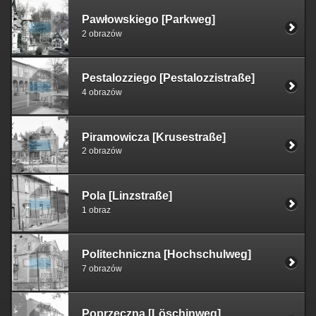
Pawłowskiego [Parkweg]
2 obrazów
Pestalozziego [Pestalozzistraße]
4 obrazów
Piramowicza [Krusestraße]
2 obrazów
Pola [Linzstraße]
1 obraz
Politechniczna [Hochschulweg]
7 obrazów
Poprzeczna [Löschinweg]