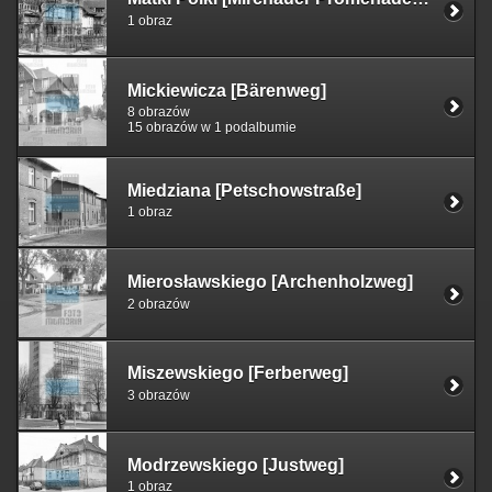
1 obraz
Mickiewicza [Bärenweg]
8 obrazów
15 obrazów w 1 podalbumie
Miedziana [Petschowstraße]
1 obraz
Mierosławskiego [Archenholzweg]
2 obrazów
Miszewskiego [Ferberweg]
3 obrazów
Modrzewskiego [Justweg]
1 obraz