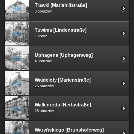
Trawki [Mariahilfstraße]
3 obrazów
Tuwima [Lindenstraße]
1 obraz
Uphagena [Uphagenweg]
4 obrazów
Wajdeloty [Marienstraße]
26 obrazów
Wallenroda [Hertastraße]
25 obrazów
Waryńskiego [Brunshöferweg]