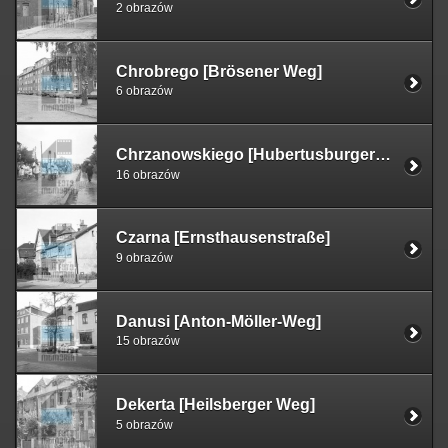
2 obrazów
Chrobrego [Brösener Weg]
6 obrazów
Chrzanowskiego [Hubertusburger Allee]
16 obrazów
Czarna [Ernsthausenstraße]
9 obrazów
Danusi [Anton-Möller-Weg]
15 obrazów
Dekerta [Heilsberger Weg]
5 obrazów