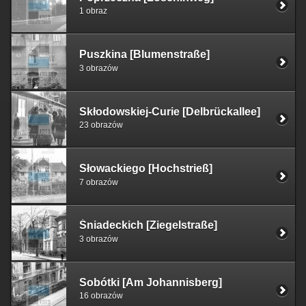
1 obraz
Puszkina [Blumenstraße]
3 obrazów
Skłodowskiej-Curie [Delbrückallee]
23 obrazów
Słowackiego [Hochstrieß]
7 obrazów
Śniadeckich [Ziegelstraße]
3 obrazów
Sobótki [Am Johannisberg]
16 obrazów