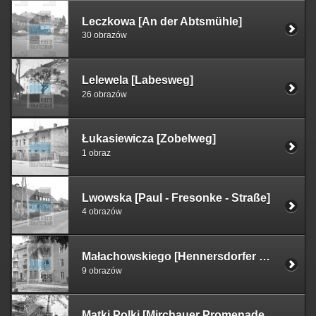
Leczkowa [An der Abtsmühle]
30 obrazów
Lelewela [Labesweg]
26 obrazów
Łukasiewicza [Zobelweg]
1 obraz
Lwowska [Paul - Fresonke - Straße]
4 obrazów
Małachowskiego [Hennersdorfer Weg]
9 obrazów
Matki Polki [Mirchauer Promenadenweg]