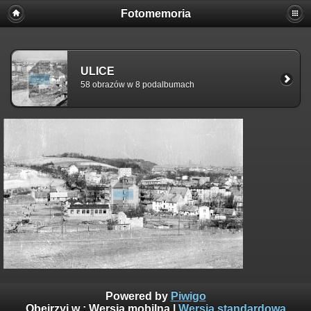
Fotomemoria
ULICE
58 obrazów w 8 podalbumach
Powered by
Piwigo
Obejrzyj w :
Wersja mobilna
|
Wersja standardowa