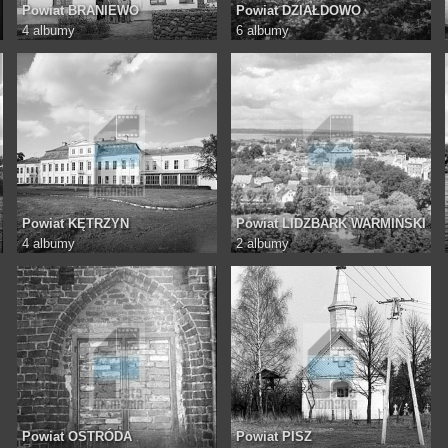
Powiat BRANIEWO
Powiat DZIAŁDOWO
4 albumy
6 albumy
Powiat KĘTRZYN
Powiat LIDZBARK WARMIŃSKI
4 albumy
2 albumy
Powiat OSTRÓDA
Powiat PISZ