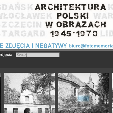
djęcia