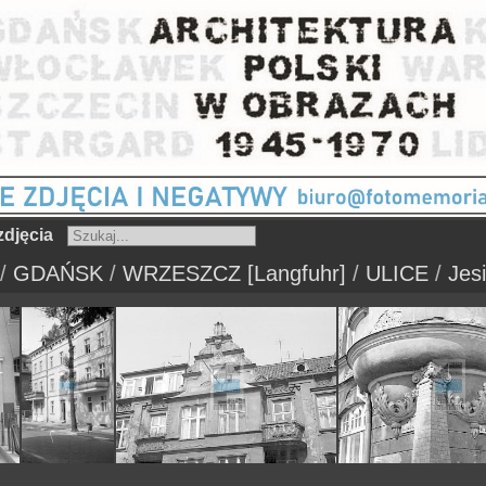
djęcia
/
GDAŃSK
/
WRZESZCZ [Langfuhr]
/
ULICE
/
Jes