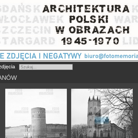
djęcia
HANÓW