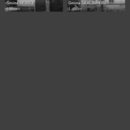
Gmina BEJSCE
Gmina SKALBMIERZ
1 album
1 album