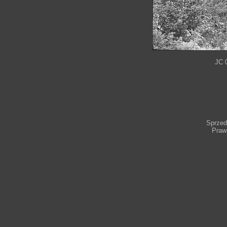
JC 
Sprzeda
Praw