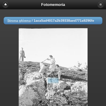
Fotomemoria
Strona główna
/
1aca5ad4017a2b39338aed771a9296fe