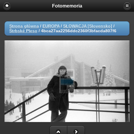
Fotomemoria
Strona główna
/
EUROPA
/
SŁOWACJA [Slovensko]
/
Štrbské Pleso
/
4bca27aa2256ddc2360f3bfacda807f6