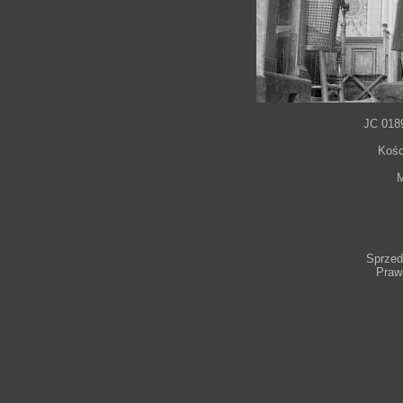
JC 01
Kośc
M
Sprzeda
Praw