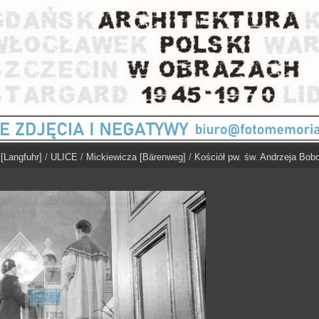
Langfuhr]
/
ULICE
/
Mickiewicza [Bärenweg]
/
Kościół pw. św. Andrzeja Bobo