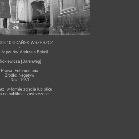
8903-10 GDAŃSK-WRZESZCZ
-
iół pw. św. Andrzeja Boboli
-
ickiewicza [Bärenweg]
-
Prawa: Fotomemoria
Źródło: Negatyw
Rok: 1950
-
ż: w formie zdjęcia lub pliku
a do publikacji zastrzeżone