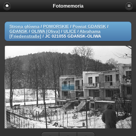
Fotomemoria
Strona główna
/
POMORSKIE
/
Powiat GDAŃSK
/
GDAŃSK
/
OLIWA [Oliva]
/
ULICE
/
Abrahama
[Friedenstraße]
/
JC 021055 GDAŃSK-OLIWA