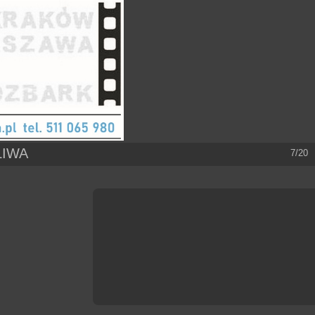
LIWA
7/20