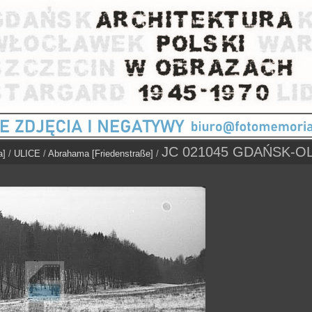
JC 021045 GDAŃSK-O
a]
/
ULICE
/
Abrahama [Friedenstraße]
/