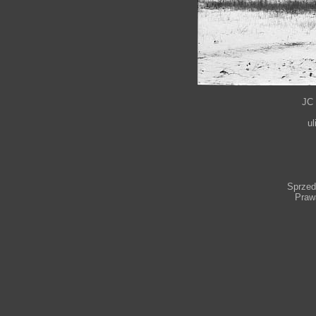
JC
u
Sprzeda
Praw