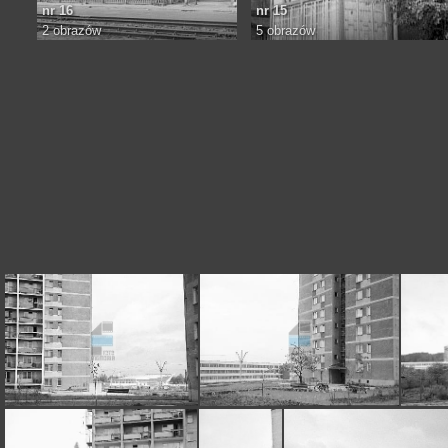
nr 16
nr 15
2 obrazów
5 obrazów