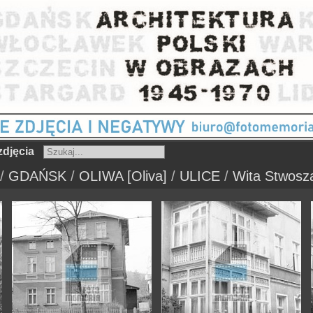
djęcia
/
GDAŃSK
/
OLIWA [Oliva]
/
ULICE
/
Wita Stwosza