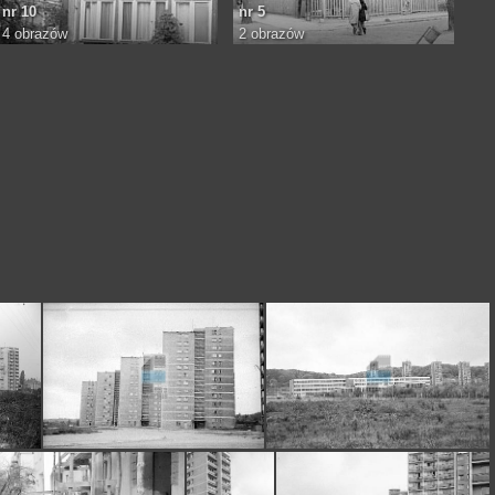
nr 10
nr 5
4 obrazów
2 obrazów