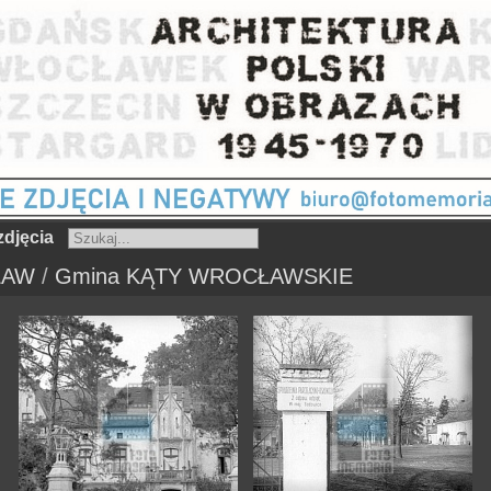
djęcia
ŁAW
/
Gmina KĄTY WROCŁAWSKIE