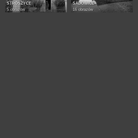
STROSZYCE
SADOWICE
5 obrazów
16 obrazów