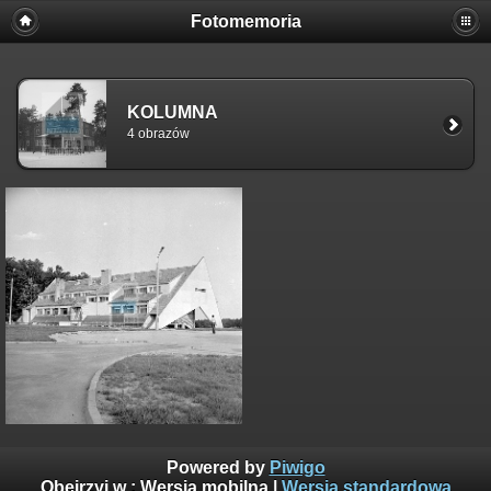
Fotomemoria
KOLUMNA
4 obrazów
Powered by
Piwigo
Obejrzyj w :
Wersja mobilna
|
Wersja standardowa