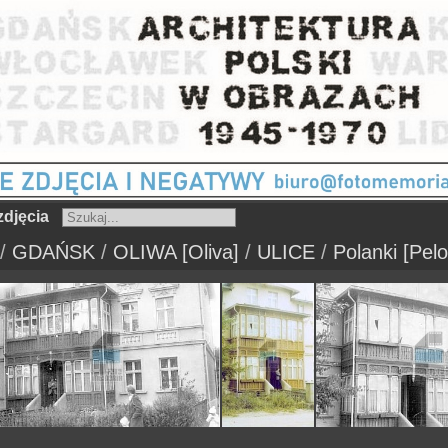
djęcia
/
GDAŃSK
/
OLIWA [Oliva]
/
ULICE
/
Polanki [Pel