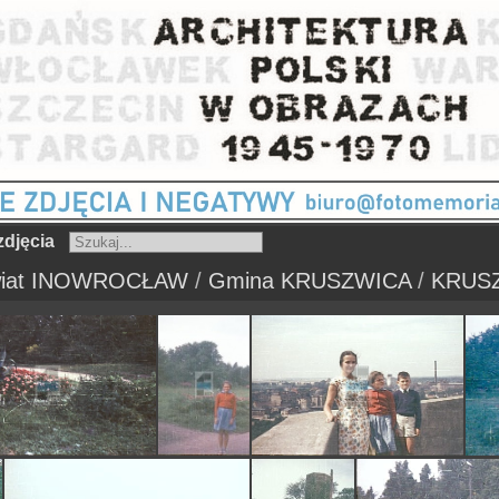
djęcia
iat INOWROCŁAW
/
Gmina KRUSZWICA
/
KRUS