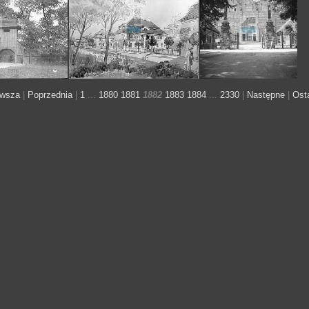
JC 007660 PARLINO
JCZD 010874 GDAŃSK
JC 002696 GDAŃSK
JC 016805 S
rwsza
|
Poprzednia
|
1
...
1880
1881
1882
1883
1884
...
2330
|
Następne
|
Osta
c3d0d10d5a2e6d4693a949969d4f9439
c3d55eaa3c00d79ae9ee44f3cf3adbfe
c3debace23b012b889b980cd8fc32189