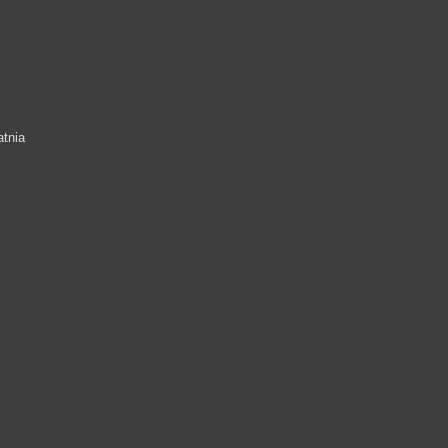
ANDOMIERZ
JC 009530 GDAŃSK
JCZD 008595 ELBLĄG
JC 026213 GDAŃSK
tnia